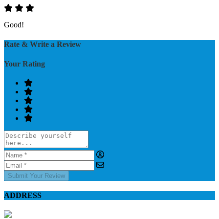
Good!
Rate & Write a Review
Your Rating
Submit Your Review
ADDRESS